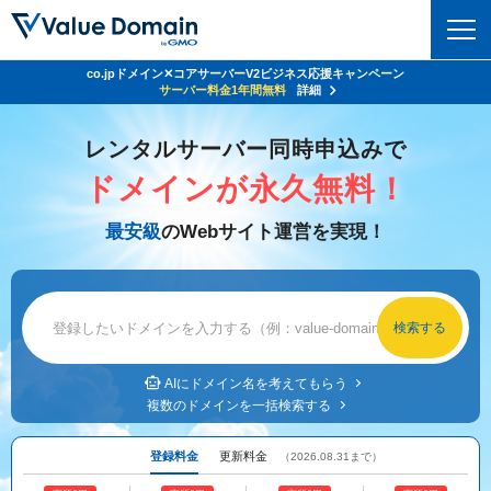
co.jpドメイン✕コアサーバーV2ビジネス応援キャンペーン
ドメイン
サーバー料金1年間無料
詳細
ドメイントップ
レンタルサーバー同時申込みで
レンタルサーバー
ドメインが永久無料！
ドメイン検索
サーバートップ
セキュリティ
最安級
のWebサイト運営を実現！
ドメイン登録
コアサーバー
セキュリティトップ
サービス
ドメイン移管
バリューサーバー
Value Domain ネットde診断
サービストップ
facebook
x
ドメイン価格一覧
XREA
SSL証明書
お得意様割引
ドメイン一括検索
お知らせ
サポート
Oneレンタルサーバー
AIにドメイン名を考えてもらう
サイトロック
複数のドメインを一括検索する
おまかせスタート
.jpドメインオークション
マニュアル
ライブチャット
ポイント制度
登録料金
更新料金
（2026.08.31まで）
gTLDオークション
NEW!
お問い合わせ