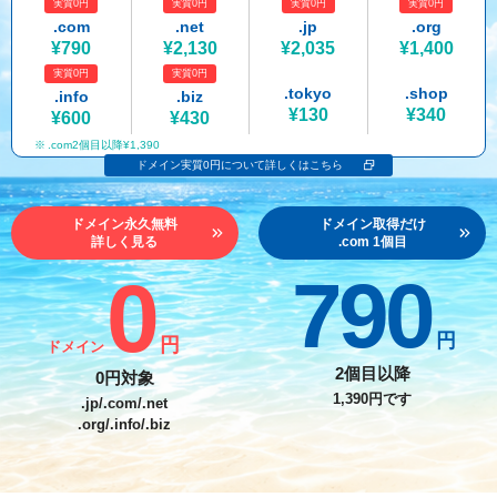
実質0円
実質0円
実質0円
実質0円
紹介制度
.jpドメインバックオーダー
ログイン
.com
.net
.jp
.org
¥790
¥2,130
¥2,035
¥1,400
バリュードメインAPI
プレミアムドメイン
実質0円
実質0円
従来のバリュードメインをご利用希望の方
ユーザー登録
.tokyo
.shop
.info
.biz
ドメイン・ホスティングOEM
人気ドメインの種類
¥130
¥340
¥600
¥430
従来のバリュードメインをご利用希望の方
.com2個目以降¥1,390
ドメインコンシェルジュ
WHOIS検索
ドメイン実質0円について詳しくはこちら
Value Domainにログイン
Value Domain Analyzer
ドメイン永久無料
ドメイン取得だけ
詳しく見る
.com 1個目
Value AI Writer
外部サービスでの登録が一部未対応（Google等）
Value Domainユーザー登録
0
790
外部サービスでの登録が一部未対応（Google等）
One レンタルサーバーを含む最新の機能を使う方
おすすめ
円
円
ドメイン
One レンタルサーバーを含む最新の機能を使う方
おすすめ
2個目以降
0円対象
1,390円です
.jp/.com/.net
.org/.info/.biz
Value Domain Oneにログイン
Value Domain Oneアカウント作成