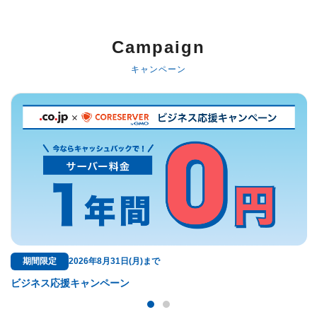
以下でもログイン可能
Google
Yahoo!
以下でも登録可能
Campaign
GMO ID
Amazon
Google
Yahoo!
キャンペーン
※AmazonはValue Domain Oneのログイン画面へ遷移します
GMO ID
Amazon
※AmazonはValue Domain Oneのアカウント作成画面へ遷移します
無料特典
6年8月31日(月)まで
ドメイン料金が永久
ャンペーン