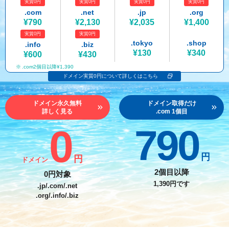
実質0円
実質0円
実質0円
実質0円
紹介制度
.jpドメインバックオーダー
ログイン
.com
.net
.jp
.org
¥790
¥2,130
¥2,035
¥1,400
バリュードメインAPI
プレミアムドメイン
実質0円
実質0円
従来のバリュードメインをご利用希望の方
ユーザー登録
.tokyo
.shop
.info
.biz
ドメイン・ホスティングOEM
人気ドメインの種類
¥130
¥340
¥600
¥430
従来のバリュードメインをご利用希望の方
.com2個目以降¥1,390
ドメインコンシェルジュ
WHOIS検索
ドメイン実質0円について詳しくはこちら
Value Domainにログイン
Value Domain Analyzer
ドメイン永久無料
ドメイン取得だけ
詳しく見る
.com 1個目
Value AI Writer
外部サービスでの登録が一部未対応（Google等）
Value Domainユーザー登録
0
790
外部サービスでの登録が一部未対応（Google等）
One レンタルサーバーを含む最新の機能を使う方
おすすめ
円
円
ドメイン
One レンタルサーバーを含む最新の機能を使う方
おすすめ
2個目以降
0円対象
1,390円です
.jp/.com/.net
.org/.info/.biz
Value Domain Oneにログイン
Value Domain Oneアカウント作成