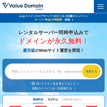
co.jpドメイン✕コアサーバーV2ビジネス応援キャンペーン
Value Domain 24周年キャンペーン
ドメイン
サーバー代
24%OFF
サーバー料金1年間無料
クーポンGET＆その他特典あり！
詳細
詳細
ドメイントップ
レンタルサーバー同時申込みで
レンタルサーバー
ドメインが永久無料！
ドメイン検索
サーバートップ
セキュリティ
最安級
のWebサイト運営を実現！
ドメイン登録
コアサーバー
セキュリティトップ
サービス
ドメイン移管
バリューサーバー
Value Domain ネットde診断
サービストップ
facebook
x
ドメイン価格一覧
XREA
SSL証明書
お得意様割引
ドメイン一括検索
お知らせ
サポート
Oneレンタルサーバー
AIにドメイン名を考えてもらう
サイトロック
複数のドメインを一括検索する
おまかせスタート
.jpドメインオークション
マニュアル
ライブチャット
ポイント制度
登録料金
更新料金
（2026.08.31まで）
gTLDオークション
NEW!
お問い合わせ