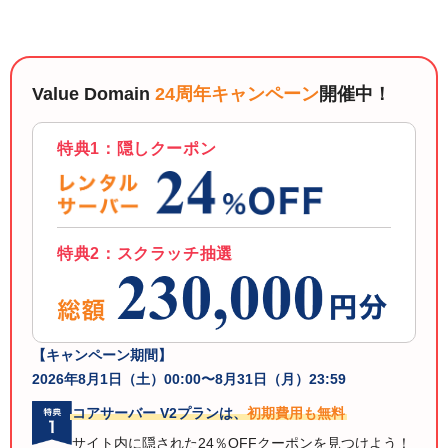
以下でもログイン可能
Google
Yahoo!
以下でも登録可能
GMO ID
Amazon
Value Domain
24周年キャンペーン
開催中！
Google
Yahoo!
※AmazonはValue Domain Oneのログイン画面へ遷移します
GMO ID
Amazon
特典1：隠しクーポン
※AmazonはValue Domain Oneのアカウント作成画面へ遷移します
特典2：スクラッチ抽選
【キャンペーン期間】
2026年8月1日（土）00:00〜8月31日（月）23:59
コアサーバー V2プランは、
初期費用も無料
サイト内に隠された24％OFFクーポンを見つけよう！