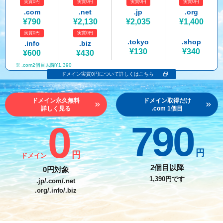
実質0円
実質0円
実質0円
実質0円
紹介制度
.jpドメインバックオーダー
ログイン
.com
.net
.jp
.org
¥790
¥2,130
¥2,035
¥1,400
バリュードメインAPI
プレミアムドメイン
実質0円
実質0円
従来のバリュードメインをご利用希望の方
ユーザー登録
.tokyo
.shop
.info
.biz
ドメイン・ホスティングOEM
人気ドメインの種類
¥130
¥340
¥600
¥430
従来のバリュードメインをご利用希望の方
.com2個目以降¥1,390
ドメインコンシェルジュ
WHOIS検索
ドメイン実質0円について詳しくはこちら
Value Domainにログイン
Value Domain Analyzer
ドメイン永久無料
ドメイン取得だけ
詳しく見る
.com 1個目
Value AI Writer
外部サービスでの登録が一部未対応（Google等）
Value Domainユーザー登録
0
790
外部サービスでの登録が一部未対応（Google等）
One レンタルサーバーを含む最新の機能を使う方
おすすめ
円
円
ドメイン
One レンタルサーバーを含む最新の機能を使う方
おすすめ
2個目以降
0円対象
1,390円です
.jp/.com/.net
.org/.info/.biz
Value Domain Oneにログイン
Value Domain Oneアカウント作成