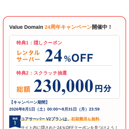
以下でもログイン可能
Google
Yahoo!
以下でも登録可能
GMO ID
Amazon
Value Domain
24周年キャンペーン
開催中！
Google
Yahoo!
※AmazonはValue Domain Oneのログイン画面へ遷移します
GMO ID
Amazon
特典1：隠しクーポン
※AmazonはValue Domain Oneのアカウント作成画面へ遷移します
特典2：スクラッチ抽選
【キャンペーン期間】
2026年8月1日（土）00:00〜8月31日（月）23:59
コアサーバー V2プランは、
初期費用も無料
サイト内に隠された24％OFFクーポンを見つけよう！