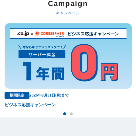
Campaign
キャンペーン
無料特典
2026年8月31日(月)まで
ドメイン料金が
援キャンペーン