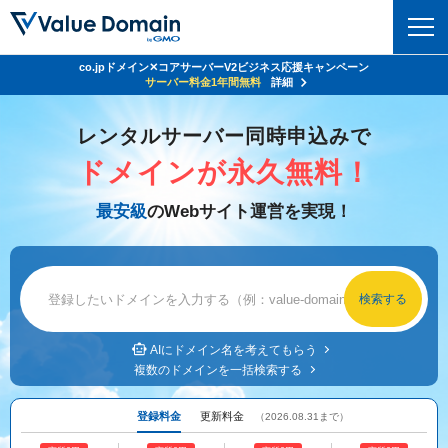
co.jpドメイン✕コアサーバーV2ビジネス応援キャンペーン
Value Domain 24周年キャンペーン
ドメイン
サーバー代
24%OFF
サーバー料金1年間無料
クーポンGET＆その他特典あり！
詳細
詳細
ドメイントップ
レンタルサーバー同時申込みで
レンタルサーバー
ドメインが永久無料！
ドメイン検索
サーバートップ
セキュリティ
最安級
のWebサイト運営を実現！
ドメイン登録
コアサーバー
セキュリティトップ
サービス
ドメイン移管
バリューサーバー
Value Domain ネットde診断
サービストップ
facebook
x
ドメイン価格一覧
XREA
SSL証明書
お得意様割引
ドメイン一括検索
お知らせ
サポート
Oneレンタルサーバー
AIにドメイン名を考えてもらう
サイトロック
複数のドメインを一括検索する
おまかせスタート
.jpドメインオークション
マニュアル
ライブチャット
ポイント制度
登録料金
更新料金
（2026.08.31まで）
gTLDオークション
NEW!
お問い合わせ