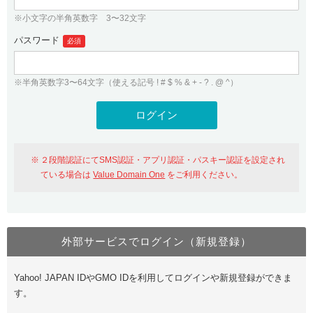
※小文字の半角英数字 3〜32文字
パスワード
必須
※半角英数字3〜64文字（使える記号 ! # $ % & + - ? . @ ^）
２段階認証にてSMS認証・アプリ認証・パスキー認証を設定され
ている場合は
Value Domain One
をご利用ください。
外部サービスでログイン（新規登録）
Yahoo! JAPAN IDやGMO IDを利用してログインや新規登録ができま
す。