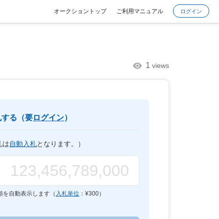
オークショントップ
ご利用マニュアル
ログイン
1
views
札する（要
ログイン
）
札は
自動入札
となります。）
額を自動表示します（
入札単位
：¥
300
）