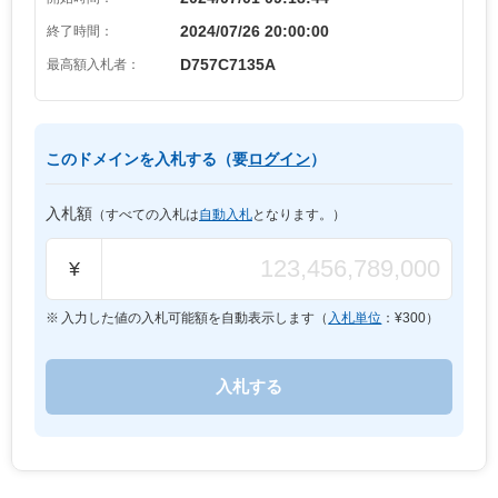
2024/07/26 20:00:00
終了時間：
D757C7135A
最高額入札者：
このドメインを入札する（要
ログイン
）
入札額
（すべての入札は
自動入札
となります。）
¥
入力した値の入札可能額を自動表示します（
入札単位
：¥
300
）