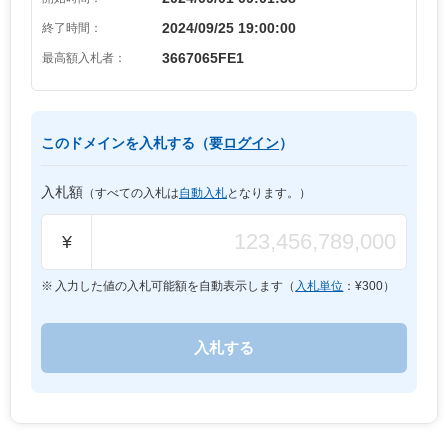
2024/09/25 19:00:00
終了時間：
3667065FE1
最高額入札者：
このドメインを入札する（要
ログイン
）
入札額
（すべての入札は
自動入札
となります。）
¥
入力した値の入札可能額を自動表示します（
入札単位
：¥
300
）