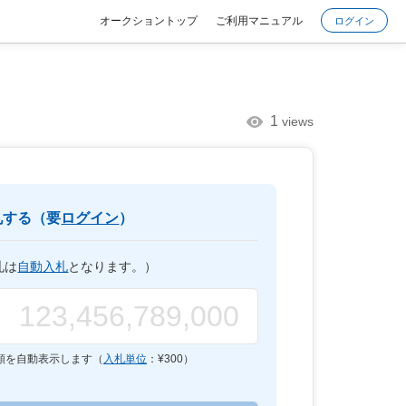
オークショントップ
ご利用マニュアル
ログイン
1
views
札する（要
ログイン
）
札は
自動入札
となります。）
額を自動表示します（
入札単位
：¥
300
）