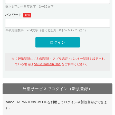
※小文字の半角英数字 3〜32文字
パスワード
必須
※半角英数字3〜64文字（使える記号 ! # $ % & + - ? . @ ^）
２段階認証にてSMS認証・アプリ認証・パスキー認証を設定され
ている場合は
Value Domain One
をご利用ください。
外部サービスでログイン（新規登録）
Yahoo! JAPAN IDやGMO IDを利用してログインや新規登録ができま
す。