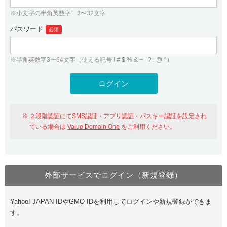
※小文字の半角英数字 3〜32文字
パスワード
必須
※半角英数字3〜64文字（使える記号 ! # $ % & + - ? . @ ^）
２段階認証にてSMS認証・アプリ認証・パスキー認証を設定され
ている場合は
Value Domain One
をご利用ください。
外部サービスでログイン（新規登録）
Yahoo! JAPAN IDやGMO IDを利用してログインや新規登録ができま
す。