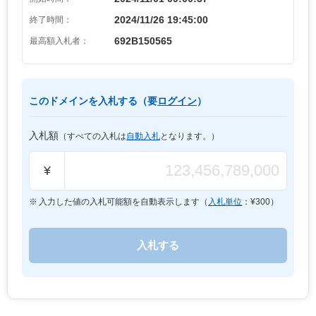
2024/11/26 19:45:00
終了時間：
692B150565
最高額入札者：
このドメインを入札する（要
ログイン
）
入札額
（すべての入札は
自動入札
となります。）
¥
入力した値の入札可能額を自動表示します（
入札単位
：¥
300
）