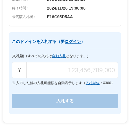
2024/11/26 19:00:00
終了時間：
E18C95D5AA
最高額入札者：
このドメインを入札する（要
ログイン
）
入札額
（すべての入札は
自動入札
となります。）
¥
入力した値の入札可能額を自動表示します（
入札単位
：¥
300
）