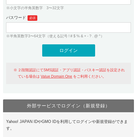
※小文字の半角英数字 3〜32文字
パスワード
必須
※半角英数字3〜64文字（使える記号 ! # $ % & + - ? . @ ^）
２段階認証にてSMS認証・アプリ認証・パスキー認証を設定され
ている場合は
Value Domain One
をご利用ください。
外部サービスでログイン（新規登録）
Yahoo! JAPAN IDやGMO IDを利用してログインや新規登録ができま
す。