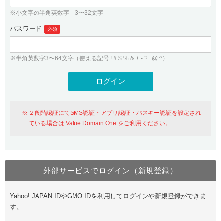
※小文字の半角英数字 3〜32文字
パスワード
必須
※半角英数字3〜64文字（使える記号 ! # $ % & + - ? . @ ^）
２段階認証にてSMS認証・アプリ認証・パスキー認証を設定され
ている場合は
Value Domain One
をご利用ください。
外部サービスでログイン（新規登録）
Yahoo! JAPAN IDやGMO IDを利用してログインや新規登録ができま
す。