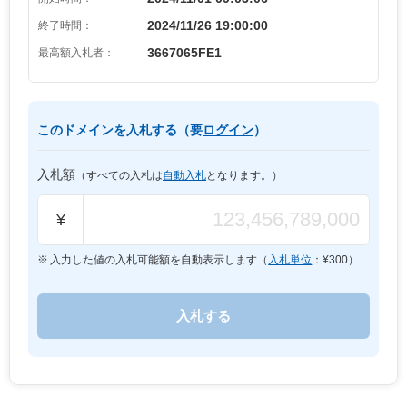
2024/11/26 19:00:00
終了時間：
3667065FE1
最高額入札者：
このドメインを入札する（要
ログイン
）
入札額
（すべての入札は
自動入札
となります。）
¥
入力した値の入札可能額を自動表示します（
入札単位
：¥
300
）