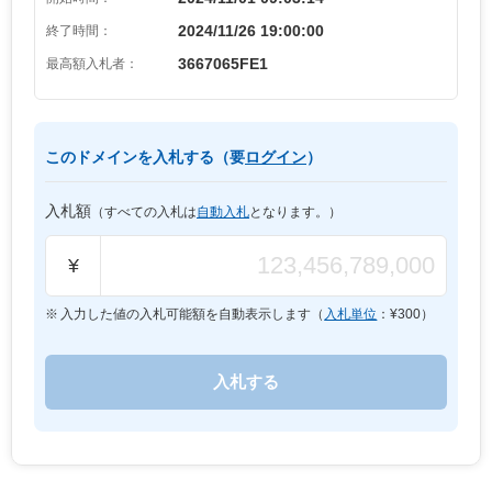
2024/11/26 19:00:00
終了時間：
3667065FE1
最高額入札者：
このドメインを入札する（要
ログイン
）
入札額
（すべての入札は
自動入札
となります。）
¥
入力した値の入札可能額を自動表示します（
入札単位
：¥
300
）