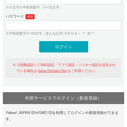
※小文字の半角英数字 3〜32文字
パスワード
必須
※半角英数字3〜64文字（使える記号 ! # $ % & + - ? . @ ^）
２段階認証にてSMS認証・アプリ認証・パスキー認証を設定され
ている場合は
Value Domain One
をご利用ください。
外部サービスでログイン（新規登録）
Yahoo! JAPAN IDやGMO IDを利用してログインや新規登録ができま
す。