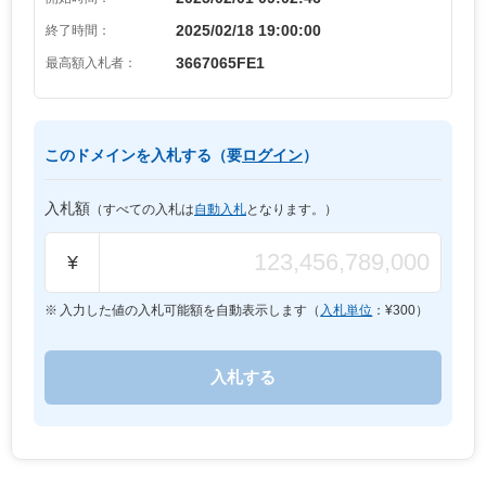
2025/02/18 19:00:00
終了時間：
3667065FE1
最高額入札者：
このドメインを入札する（要
ログイン
）
入札額
（すべての入札は
自動入札
となります。）
¥
入力した値の入札可能額を自動表示します（
入札単位
：¥
300
）