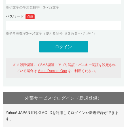
※小文字の半角英数字 3〜32文字
パスワード
必須
※半角英数字3〜64文字（使える記号 ! # $ % & + - ? . @ ^）
２段階認証にてSMS認証・アプリ認証・パスキー認証を設定され
ている場合は
Value Domain One
をご利用ください。
外部サービスでログイン（新規登録）
Yahoo! JAPAN IDやGMO IDを利用してログインや新規登録ができま
す。