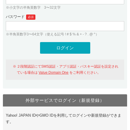
※小文字の半角英数字 3〜32文字
パスワード
必須
※半角英数字3〜64文字（使える記号 ! # $ % & + - ? . @ ^）
２段階認証にてSMS認証・アプリ認証・パスキー認証を設定され
ている場合は
Value Domain One
をご利用ください。
外部サービスでログイン（新規登録）
Yahoo! JAPAN IDやGMO IDを利用してログインや新規登録ができま
す。