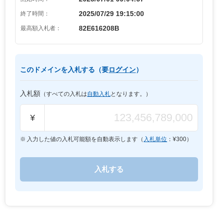
2025/07/29 19:15:00
終了時間：
82E616208B
最高額入札者：
このドメインを入札する（要
ログイン
）
入札額
（すべての入札は
自動入札
となります。）
¥
入力した値の入札可能額を自動表示します（
入札単位
：¥
300
）