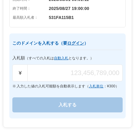
2025/08/27 19:00:00
終了時間：
531FA115B1
最高額入札者：
このドメインを入札する（要
ログイン
）
入札額
（すべての入札は
自動入札
となります。）
¥
入力した値の入札可能額を自動表示します（
入札単位
：¥
300
）