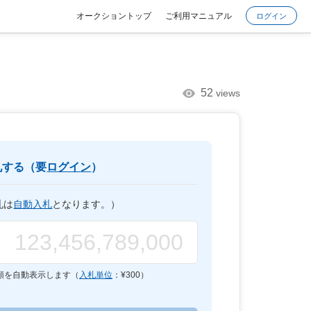
オークショントップ
ご利用マニュアル
ログイン
52
views
札する（要
ログイン
）
札は
自動入札
となります。）
額を自動表示します（
入札単位
：¥
300
）