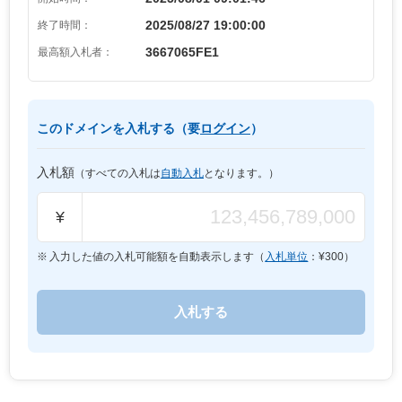
2025/08/27 19:00:00
終了時間：
3667065FE1
最高額入札者：
このドメインを入札する（要
ログイン
）
入札額
（すべての入札は
自動入札
となります。）
¥
入力した値の入札可能額を自動表示します（
入札単位
：¥
300
）