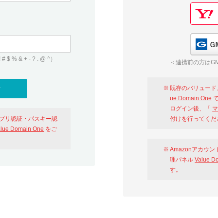
 & + - ? . @ ^）
＜連携前の方はGM
既存のバリュード
ue Domain One
で
ログイン後、「
マ
アプリ認証・パスキー認
付けを行ってくだ
alue Domain One
をご
Amazonアカウ
理パネル
Value D
す。