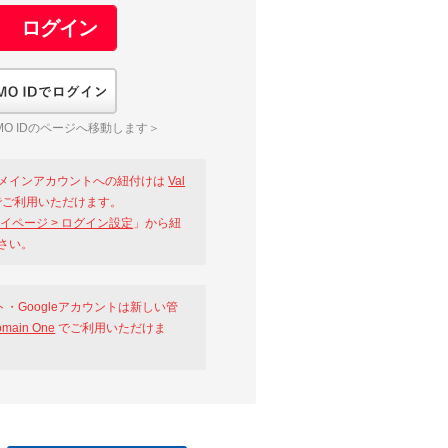
GMO IDでログイン
O IDのページへ移動します＞
メインアカウントへの紐付けは
Val
ご利用いただけます。
イページ > ログイン設定
」から紐
さい。
ント・Googleアカウントは新しい管
omain One
でご利用いただけま