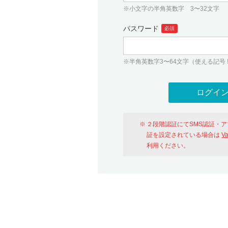
※小文字の半角英数字 3〜32文字
パスワード
必須
※半角英数字3〜64文字（使える記号 ! # $ %
２段階認証にてSMS認証・
証を設定されている場合は
V
利用ください。