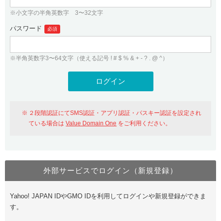
※小文字の半角英数字 3〜32文字
パスワード
必須
※半角英数字3〜64文字（使える記号 ! # $ % & + - ? . @ ^）
２段階認証にてSMS認証・アプリ認証・パスキー認証を設定され
ている場合は
Value Domain One
をご利用ください。
外部サービスでログイン（新規登録）
Yahoo! JAPAN IDやGMO IDを利用してログインや新規登録ができま
す。