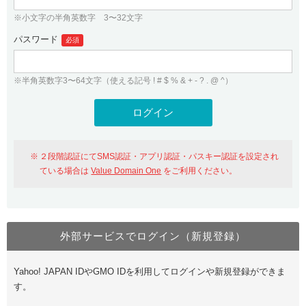
※小文字の半角英数字 3〜32文字
パスワード
必須
※半角英数字3〜64文字（使える記号 ! # $ % & + - ? . @ ^）
２段階認証にてSMS認証・アプリ認証・パスキー認証を設定され
ている場合は
Value Domain One
をご利用ください。
外部サービスでログイン（新規登録）
Yahoo! JAPAN IDやGMO IDを利用してログインや新規登録ができま
す。