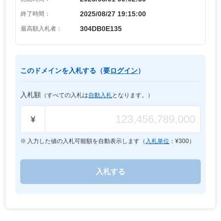
2025/08/27 19:15:00
終了時間：
304DB0E135
最高額入札者：
このドメインを入札する（要
ログイン
）
入札額
（すべての入札は
自動入札
となります。）
¥
入力した値の入札可能額を自動表示します（
入札単位
：¥
300
）