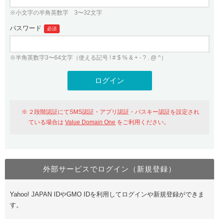
※小文字の半角英数字 3〜32文字
パスワード
必須
※半角英数字3〜64文字（使える記号 ! # $ % & + - ? . @ ^）
２段階認証にてSMS認証・アプリ認証・パスキー認証を設定され
ている場合は
Value Domain One
をご利用ください。
外部サービスでログイン（新規登録）
Yahoo! JAPAN IDやGMO IDを利用してログインや新規登録ができま
す。