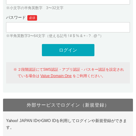
※小文字の半角英数字 3〜32文字
パスワード
必須
※半角英数字3〜64文字（使える記号 ! # $ % & + - ? . @ ^）
２段階認証にてSMS認証・アプリ認証・パスキー認証を設定され
ている場合は
Value Domain One
をご利用ください。
外部サービスでログイン（新規登録）
Yahoo! JAPAN IDやGMO IDを利用してログインや新規登録ができま
す。