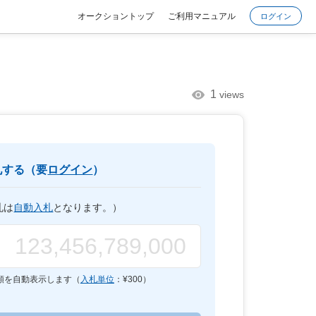
オークショントップ
ご利用マニュアル
ログイン
1
views
札する（要
ログイン
）
札は
自動入札
となります。）
額を自動表示します（
入札単位
：¥
300
）