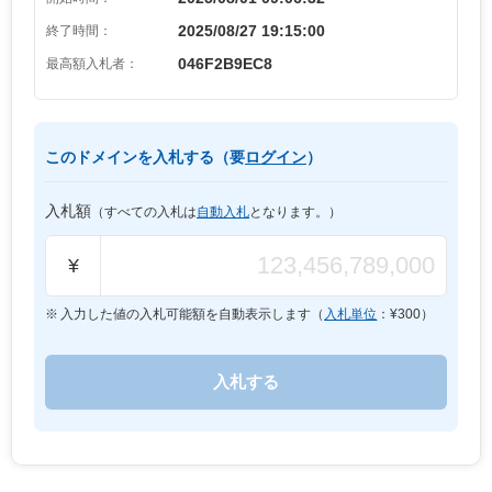
2025/08/27 19:15:00
終了時間：
046F2B9EC8
最高額入札者：
このドメインを入札する（要
ログイン
）
入札額
（すべての入札は
自動入札
となります。）
¥
入力した値の入札可能額を自動表示します（
入札単位
：¥
300
）