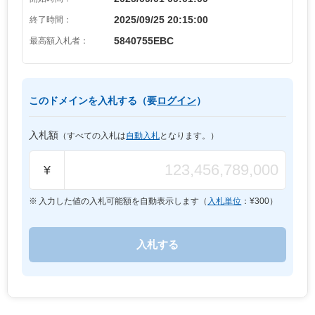
2025/09/25 20:15:00
終了時間：
5840755EBC
最高額入札者：
このドメインを入札する（要
ログイン
）
入札額
（すべての入札は
自動入札
となります。）
¥
入力した値の入札可能額を自動表示します（
入札単位
：¥
300
）