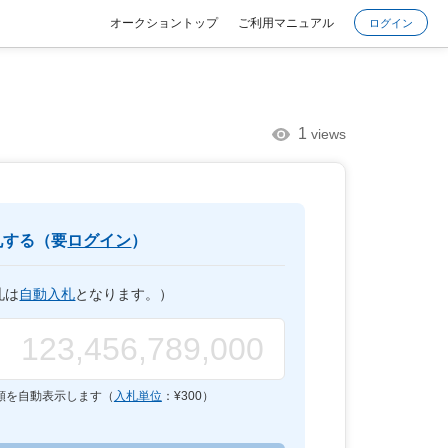
オークショントップ
ご利用マニュアル
ログイン
1
views
札する（要
ログイン
）
札は
自動入札
となります。）
額を自動表示します（
入札単位
：¥
300
）