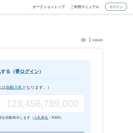
オークショントップ
ご利用マニュアル
ログイン
1
views
札する（要
ログイン
）
札は
自動入札
となります。）
額を自動表示します（
入札単位
：¥
300
）