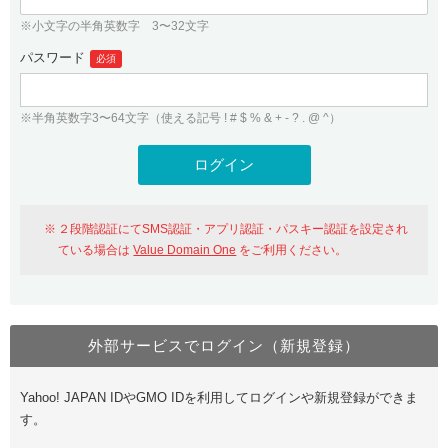
※小文字の半角英数字 3〜32文字
パスワード
必須
※半角英数字3〜64文字（使える記号 ! # $ % & + - ? . @ ^）
２段階認証にてSMS認証・アプリ認証・パスキー認証を設定され
ている場合は
Value Domain One
をご利用ください。
外部サービスでログイン（新規登録）
Yahoo! JAPAN IDやGMO IDを利用してログインや新規登録ができま
す。