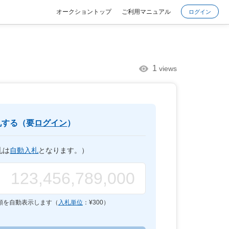
オークショントップ
ご利用マニュアル
ログイン
1
views
札する（要
ログイン
）
札は
自動入札
となります。）
額を自動表示します（
入札単位
：¥
300
）