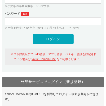
※小文字の半角英数字 3〜32文字
パスワード
必須
※半角英数字3〜64文字（使える記号 ! # $ % & + - ? . @ ^）
２段階認証にてSMS認証・アプリ認証・パスキー認証を設定され
ている場合は
Value Domain One
をご利用ください。
外部サービスでログイン（新規登録）
Yahoo! JAPAN IDやGMO IDを利用してログインや新規登録ができま
す。