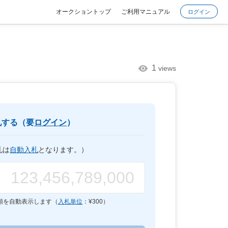
オークショントップ
ご利用マニュアル
ログイン
1
views
札する（要
ログイン
）
札は
自動入札
となります。）
額を自動表示します（
入札単位
：¥
300
）