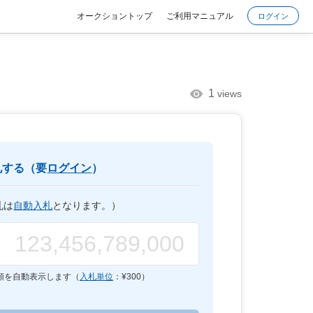
オークショントップ
ご利用マニュアル
ログイン
1
views
札する（要
ログイン
）
札は
自動入札
となります。）
額を自動表示します（
入札単位
：¥
300
）