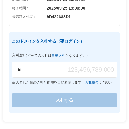
2025/09/25 19:00:00
終了時間：
9D422683D1
最高額入札者：
このドメインを入札する（要
ログイン
）
入札額
（すべての入札は
自動入札
となります。）
¥
入力した値の入札可能額を自動表示します（
入札単位
：¥
300
）