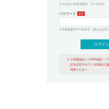
※小文字の半角英数字 3〜32文字
パスワード
必須
※半角英数字3〜64文字（使える記号 ! # $ %
２段階認証にてSMS認証・
証を設定されている場合は
V
利用ください。