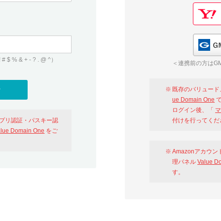
 & + - ? . @ ^）
＜連携前の方はGM
既存のバリュード
ue Domain One
で
ログイン後、「
マ
アプリ認証・パスキー認
付けを行ってくだ
alue Domain One
をご
Amazonアカウ
理パネル
Value D
す。