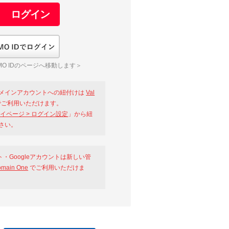
GMO IDでログイン
O IDのページへ移動します＞
メインアカウントへの紐付けは
Val
ご利用いただけます。
イページ > ログイン設定
」から紐
さい。
ント・Googleアカウントは新しい管
omain One
でご利用いただけま