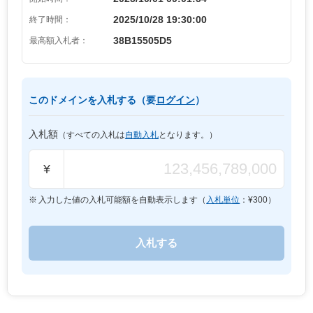
2025/10/28 19:30:00
終了時間：
38B15505D5
最高額入札者：
このドメインを入札する（要
ログイン
）
入札額
（すべての入札は
自動入札
となります。）
¥
入力した値の入札可能額を自動表示します（
入札単位
：¥
300
）