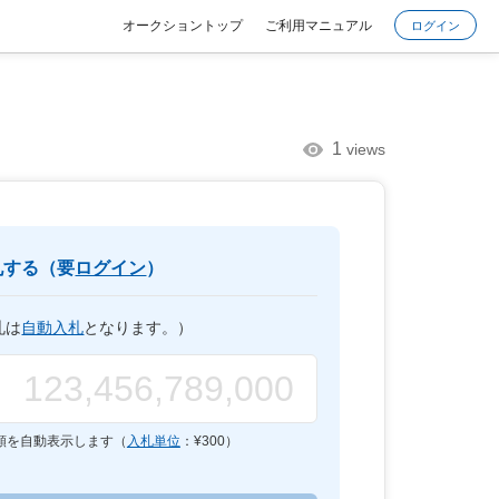
オークショントップ
ご利用マニュアル
ログイン
1
views
札する（要
ログイン
）
札は
自動入札
となります。）
額を自動表示します（
入札単位
：¥
300
）