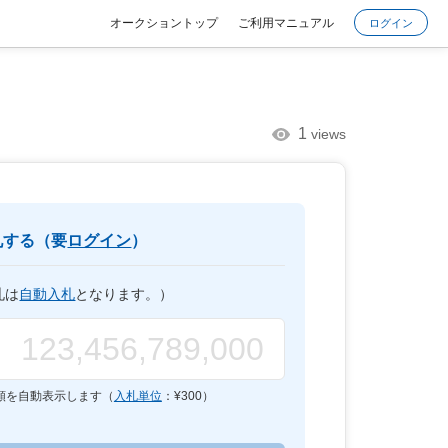
オークショントップ
ご利用マニュアル
ログイン
1
views
札する（要
ログイン
）
札は
自動入札
となります。）
額を自動表示します（
入札単位
：¥
300
）