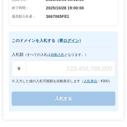
2025/10/28 19:00:00
終了時間：
3667065FE1
最高額入札者：
このドメインを入札する（要
ログイン
）
入札額
（すべての入札は
自動入札
となります。）
¥
入力した値の入札可能額を自動表示します（
入札単位
：¥
300
）