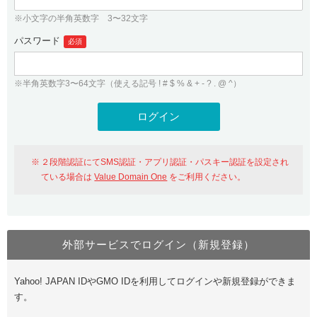
※小文字の半角英数字 3〜32文字
パスワード
必須
※半角英数字3〜64文字（使える記号 ! # $ % & + - ? . @ ^）
２段階認証にてSMS認証・アプリ認証・パスキー認証を設定され
ている場合は
Value Domain One
をご利用ください。
外部サービスでログイン（新規登録）
Yahoo! JAPAN IDやGMO IDを利用してログインや新規登録ができま
す。