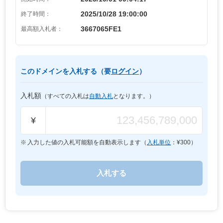
2025/10/28 19:00:00
終了時間：
3667065FE1
最高額入札者：
このドメインを入札する（要
ログイン
）
入札額
（すべての入札は
自動入札
となります。）
¥
入力した値の入札可能額を自動表示します（
入札単位
：¥
300
）