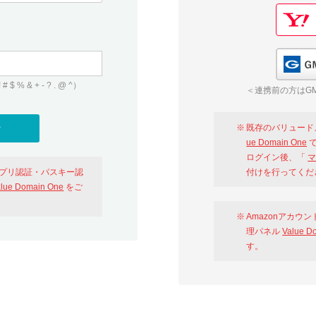
 & + - ? . @ ^）
＜連携前の方はGM
既存のバリュード
ue Domain One
で
ログイン後、「
マ
アプリ認証・パスキー認
付けを行ってくだ
alue Domain One
をご
Amazonアカウ
理パネル
Value D
す。