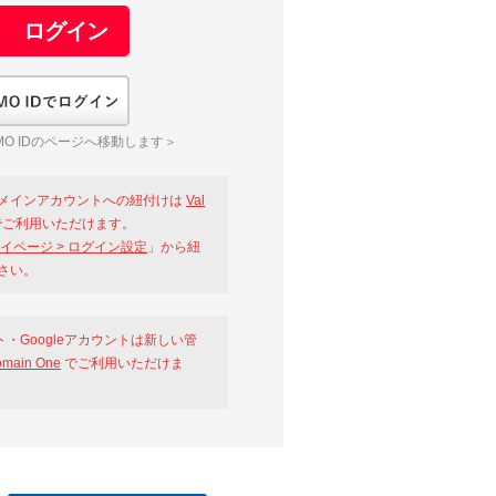
GMO IDでログイン
O IDのページへ移動します＞
メインアカウントへの紐付けは
Val
ご利用いただけます。
イページ > ログイン設定
」から紐
さい。
ント・Googleアカウントは新しい管
omain One
でご利用いただけま