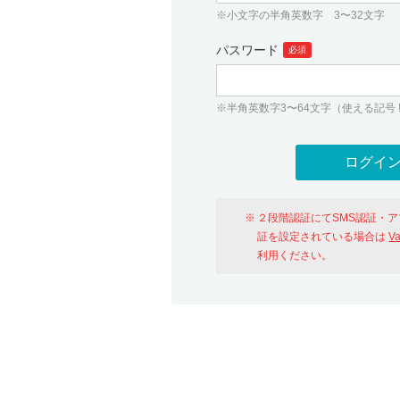
※小文字の半角英数字 3〜32文字
パスワード
必須
※半角英数字3〜64文字（使える記号 ! # $ %
２段階認証にてSMS認証・
証を設定されている場合は
V
利用ください。