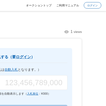
オークショントップ
ご利用マニュアル
ログイン
1
views
札する（要
ログイン
）
札は
自動入札
となります。）
額を自動表示します（
入札単位
：¥
300
）